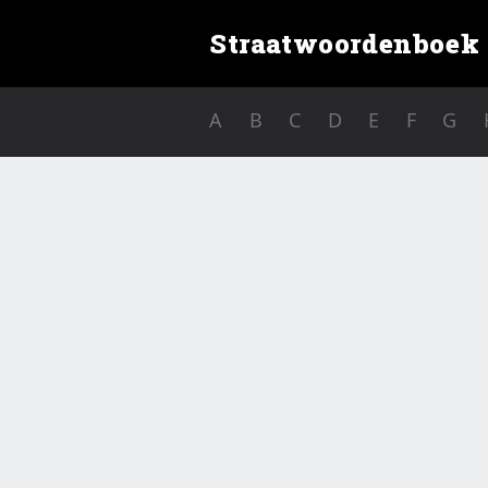
Straatwoordenboek
A
B
C
D
E
F
G