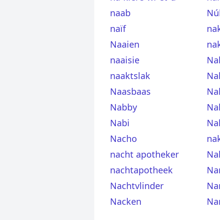
naab
Nú
naïf
na
Naaien
na
naaisie
Na
naaktslak
Na
Naasbaas
Na
Nabby
Na
Nabi
Na
Nacho
na
nacht apotheker
Na
nachtapotheek
Na
Nachtvlinder
Na
Nacken
Na