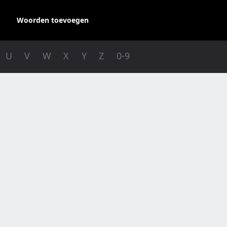
Woorden toevoegen
U
V
W
X
Y
Z
0-9