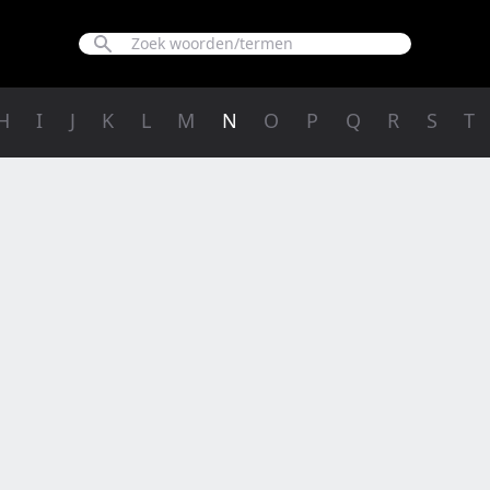
H
I
J
K
L
M
N
O
P
Q
R
S
T