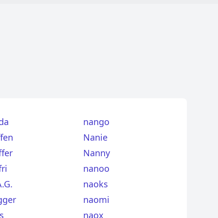
da
nango
ffen
Nanie
fer
Nanny
ri
nanoo
.G.
naoks
gger
naomi
s
naox