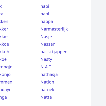
k
napi
ka
napl
kken
nappa
kker
Narmasterlijk
kkie
Nasje
kkoe
Nassen
kkuh
nassi tjappen
koe
Nasty
kongjo
N.A.T.
konjo
nathasja
mmen
Nation
ndayo
natnek
nga
Natte