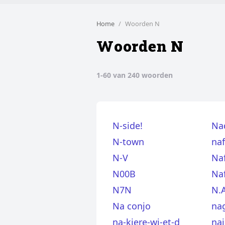
Home
Woorden N
Woorden N
1-60 van 240 woorden
N-side!
Na
N-town
na
N-V
Naf
N00B
Naf
N7N
N.A
Na conjo
na
na-kiere-wi-et-d
nai