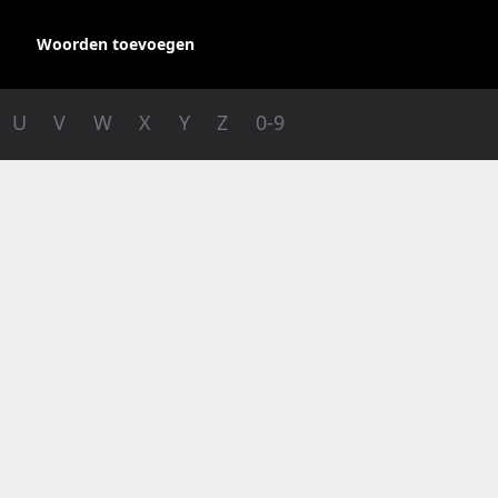
Woorden toevoegen
U
V
W
X
Y
Z
0-9