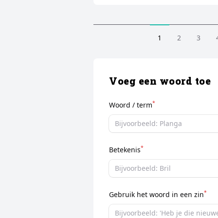
1
2
3
Voeg een woord toe
*
Woord / term
*
Betekenis
*
Gebruik het woord in een zin