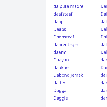
da puta madre
Da
daafstaaf
Da
daap
da
Daaps
Dal
Daapstaaf
Dal
daarentegen
dal
daarm
Dal
Daayon
da
dabkoe
Da
Dabond Jemek
da
daffer
da
Dagga
da
Daggie
da