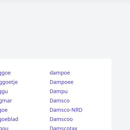
ggoe
dampoe
ggoetje
Dampoee
ggu
Dampu
gmar
Damsco
goe
Damsco-NRD
goeblad
Damscoo
gou
Damscotax