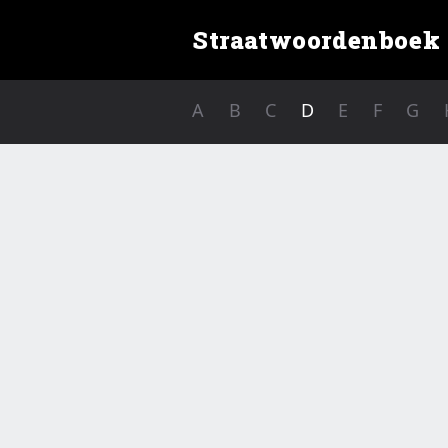
Straatwoordenboek
A
B
C
D
E
F
G