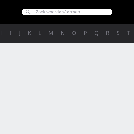
H
I
J
K
L
M
N
O
P
Q
R
S
T