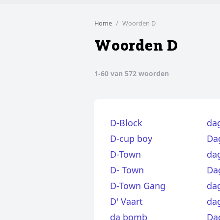
Home
Woorden D
Woorden D
1-60 van 572 woorden
D-Block
da
D-cup boy
Da
D-Town
da
D- Town
Da
D-Town Gang
da
D' Vaart
da
da bomb
Da