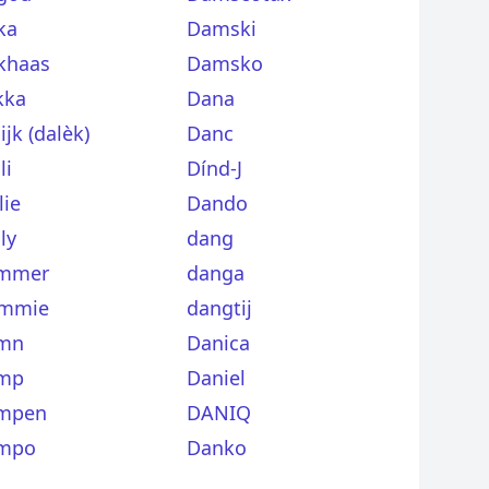
ka
Damski
khaas
Damsko
kka
Dana
ijk (dalèk)
Danc
li
Dínd-J
lie
Dando
ly
dang
mmer
danga
mmie
dangtij
mn
Danica
mp
Daniel
mpen
DANIQ
mpo
Danko