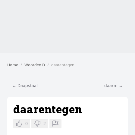
Home
Woorden D
daarentegen
← Daapstaaf
daarm →
daarentegen
0
2