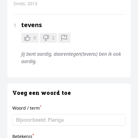
Sinds:
2013
tevens
1
0
2
Jij bent aardig, daarentegen(tevens) ben ik ook
aardig.
Voeg een woord toe
*
Woord / term
*
Betekenis