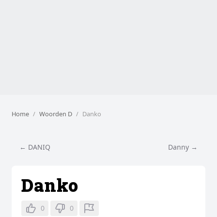
Home
Woorden D
Danko
← DANIQ
Danny →
Danko
0
0