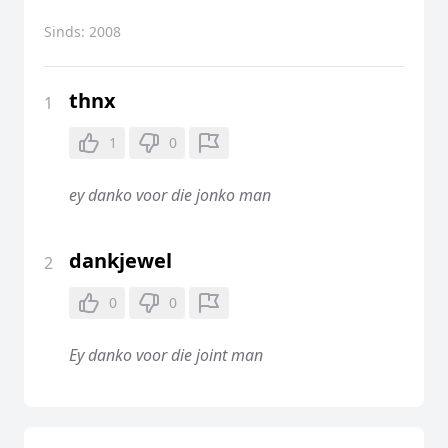
Sinds:
2008
thnx
1
1
0
ey danko voor die jonko man
dankjewel
2
0
0
Ey danko voor die joint man