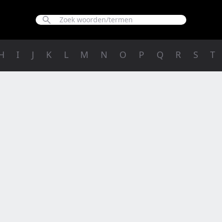
H
I
J
K
L
M
N
O
P
Q
R
S
T