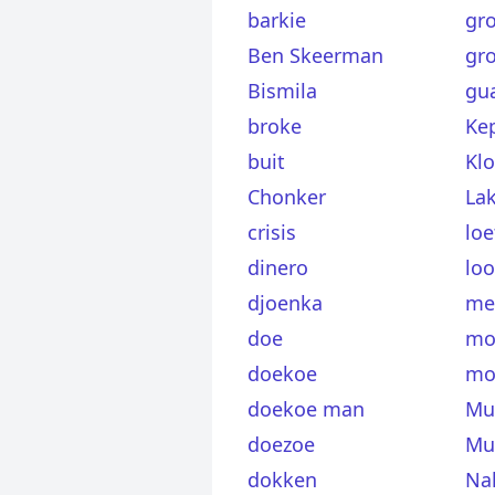
barkie
gr
Ben Skeerman
gr
Bismila
gu
broke
Ke
buit
Kl
Chonker
La
crisis
loe
dinero
loo
djoenka
me
doe
mo
doekoe
mo
doekoe man
Mu
doezoe
Mu
dokken
Na