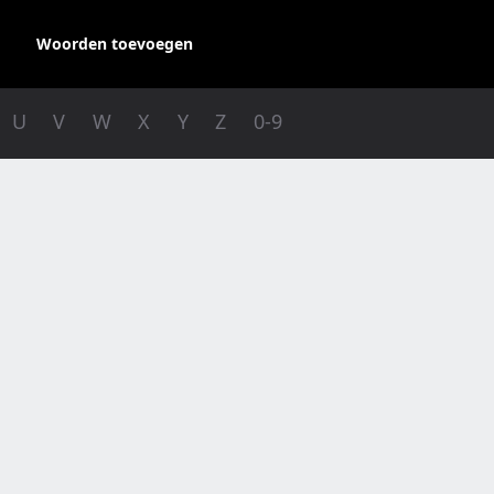
Woorden toevoegen
U
V
W
X
Y
Z
0-9