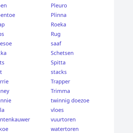
oen
Pleuro
oentoe
Plinna
ap
Roeka
ps
Rug
oesoe
saaf
kka
Schetsen
ts
Spitta
t
stacks
rrie
Trapper
ney
Trimma
nnie
twinnig doezoe
la
vloes
ntenkauwer
vuurtoren
koe
watertoren