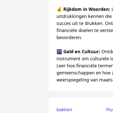
💰
Rijkdom in Woorden:
uitdrukkingen kennen die
succes uit te drukken. On
financiële doelen te verst
bevorderen.
🌆
Geld en Cultuur:
Ontde
instrument om culturele id
Leer hoe financiële terme
gemeenschappen en hoe ze
weerspiegeling van maats
bakken
Flu