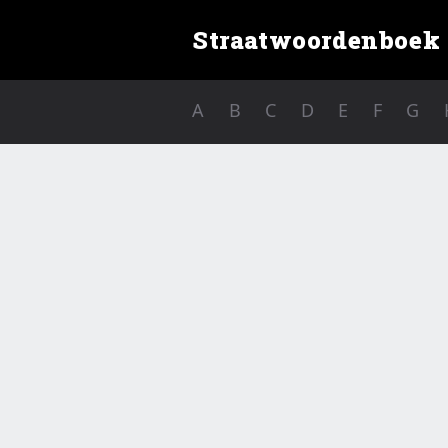
Straatwoordenboek
A
B
C
D
E
F
G