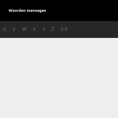
Woorden toevoegen
U
V
W
X
Y
Z
0-9