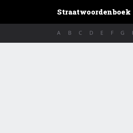
Straatwoordenboek
A
B
C
D
E
F
G