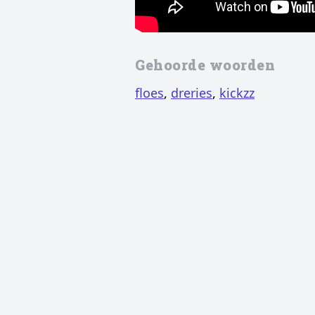
Gehoorde woorden
floes
,
dreries
,
kickzz