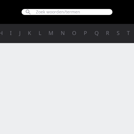
H
I
J
K
L
M
N
O
P
Q
R
S
T