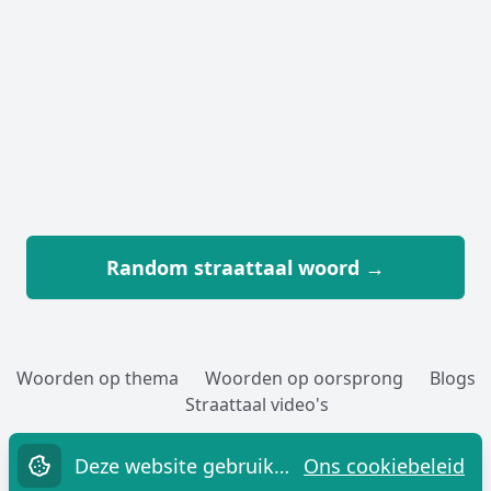
Random straattaal woord →
Woorden op thema
Woorden op oorsprong
Blogs
Straattaal video's
Woorden toevoegen
Over
Cookies
Privacy
Contact
Deze website gebruikt cookies.
Ons cookiebeleid
Straatwoordenboek.nl,
sinds 2005 G!