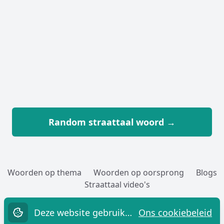
Random straattaal woord →
Woorden op thema
Woorden op oorsprong
Blogs
Straattaal video's
Woorden toevoegen
Over
Cookies
Privacy
Contact
Deze website gebruikt cookies.
Ons cookiebeleid
Straatwoordenboek.nl,
sinds 2005 G!