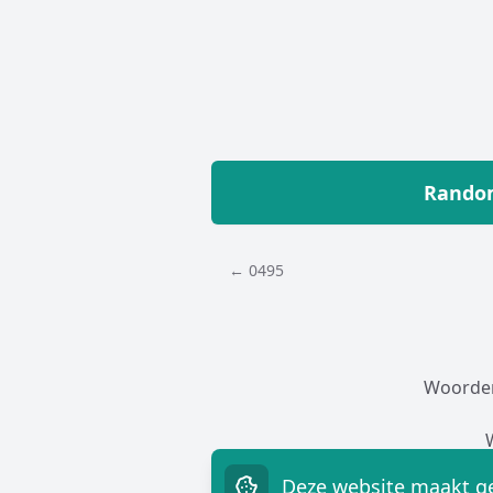
Random
← 0495
Woorde
Deze website maakt ge