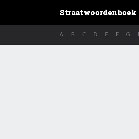
Straatwoordenboek
A
B
C
D
E
F
G