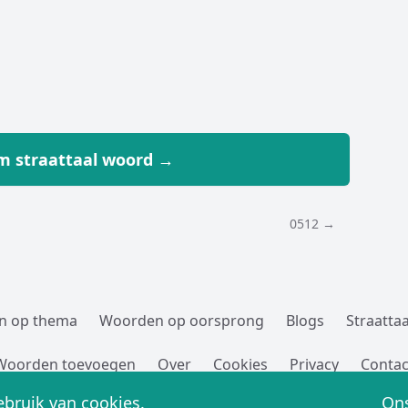
 straattaal woord →
0512 →
n op thema
Woorden op oorsprong
Blogs
Straattaa
Woorden toevoegen
Over
Cookies
Privacy
Contac
Straatwoordenboek.nl,
sinds 2005 G!
bruik van cookies.
Ons