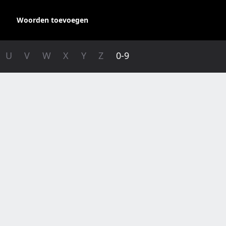
Woorden toevoegen
U
V
W
X
Y
Z
0-9