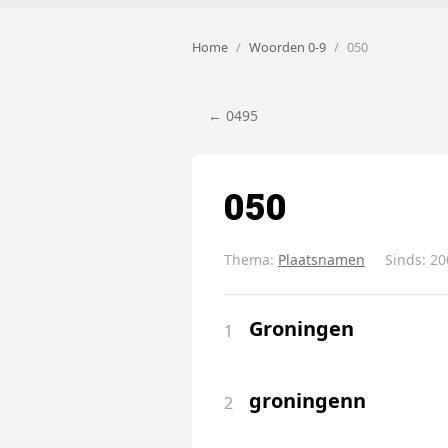
Home
Woorden 0-9
050
← 0495
050
Thema:
Plaatsnamen
Sinds:
20
Groningen
1
groningenn
2