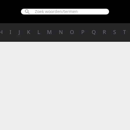
H
I
J
K
L
M
N
O
P
Q
R
S
T