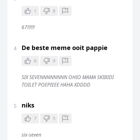
1
8
67!!!!!!
De beste meme ooit pappie
4
6
9
SIX SEVENNNNNNNN OHIO MAMA SKIBIDI
TOILET POEPIEEE HAHA XDDDD
niks
5
7
5
six-seven