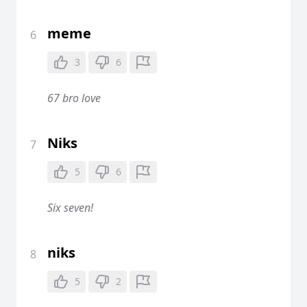
meme
6
3
6
67 bro love
Niks
7
5
6
Six seven!
niks
8
5
2