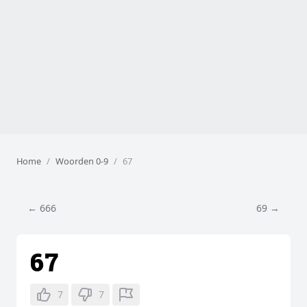
Home
Woorden 0-9
67
← 666
69 →
67
7
7