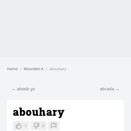
Home
Woorden A
abouhary
← aboob ya
abrada →
abouhary
1
0