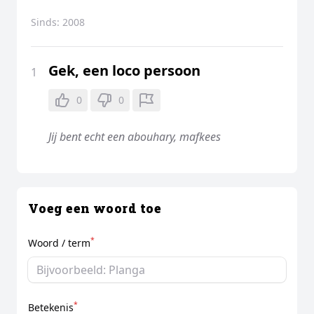
Sinds:
2008
Gek, een loco persoon
1
0
0
Jij bent echt een abouhary, mafkees
Voeg een woord toe
*
Woord / term
*
Betekenis