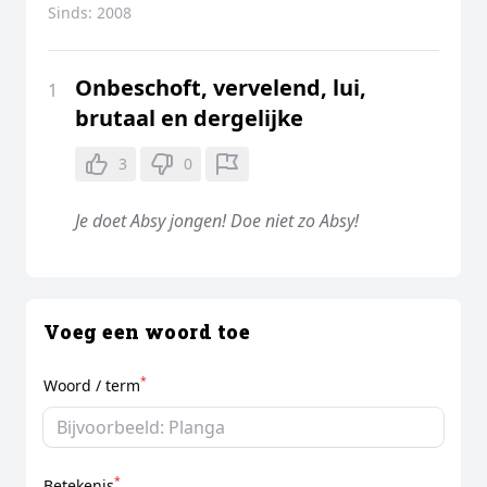
Sinds:
2008
Onbeschoft, vervelend, lui,
1
brutaal en dergelijke
3
0
Je doet Absy jongen! Doe niet zo Absy!
Voeg een woord toe
*
Woord / term
*
Betekenis