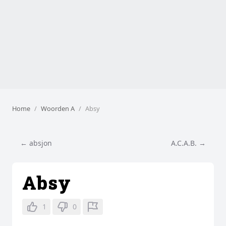
Home
Woorden A
Absy
← absjon
A.C.A.B. →
Absy
1
0