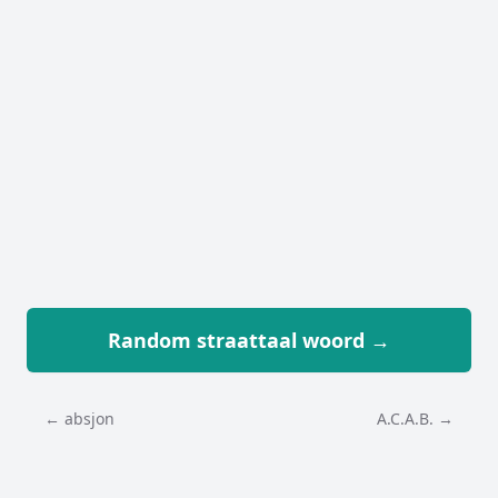
Random straattaal woord →
← absjon
A.C.A.B. →