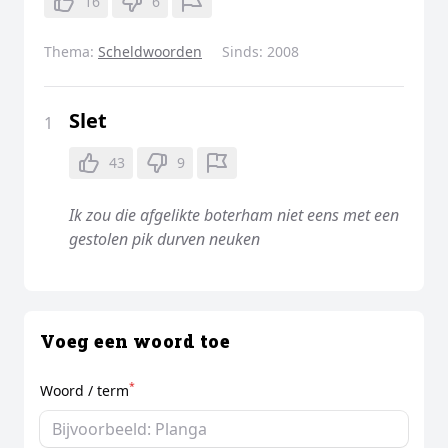
16
6
Thema:
Scheldwoorden
Sinds:
2008
Slet
1
43
9
Ik zou die afgelikte boterham niet eens met een
gestolen pik durven neuken
Voeg een woord toe
*
Woord / term