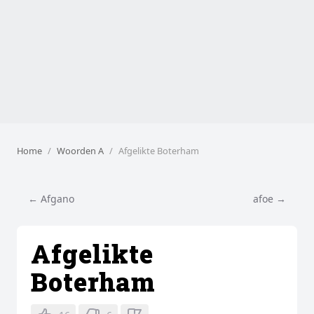
Home
Woorden A
Afgelikte Boterham
← Afgano
afoe →
Afgelikte
Boterham