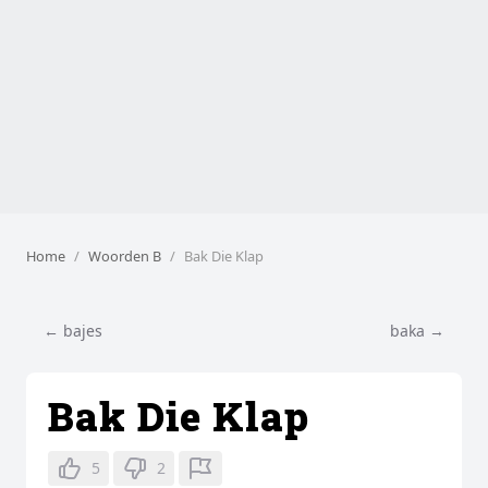
Home
Woorden B
Bak Die Klap
← bajes
baka →
Bak Die Klap
5
2