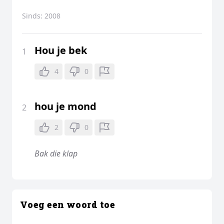
Sinds:
2008
Hou je bek
1
4
0
hou je mond
2
2
0
Bak die klap
Voeg een woord toe