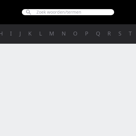
H
I
J
K
L
M
N
O
P
Q
R
S
T