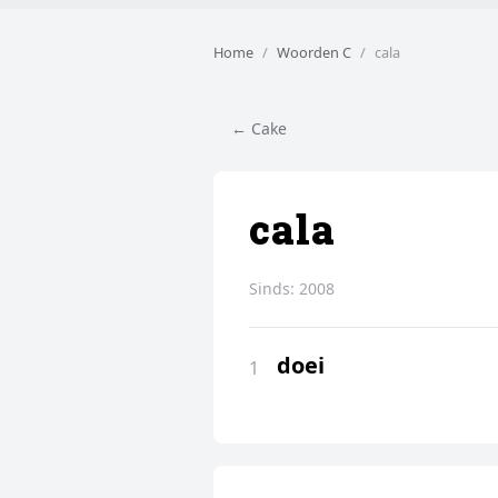
Home
Woorden C
cala
← Cake
cala
Sinds:
2008
doei
1