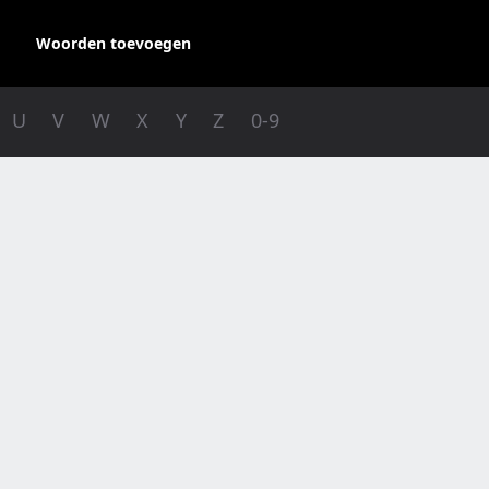
Woorden toevoegen
U
V
W
X
Y
Z
0-9