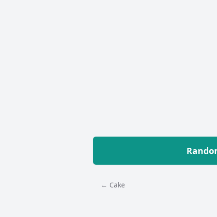
Random
← Cake