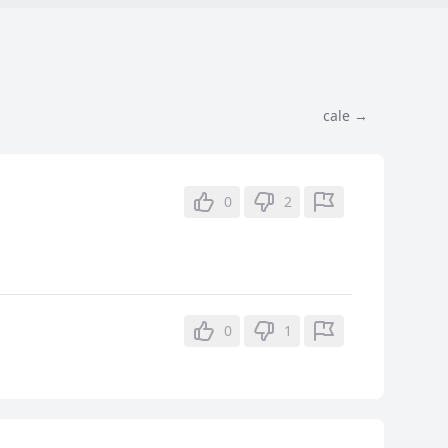
cale →
0
2
0
1