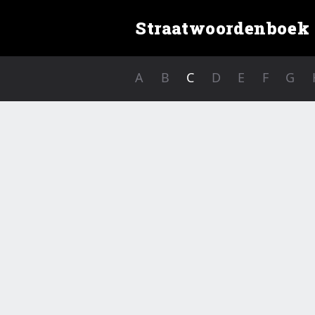
Straatwoordenboek
A
B
C
D
E
F
G