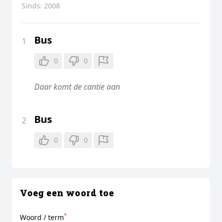
Sinds:
2008
Bus
1
0
0
Daar komt de cantie aan
Bus
2
0
0
Voeg een woord toe
*
Woord / term