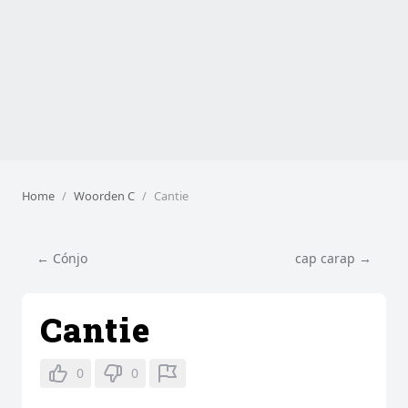
Home
Woorden C
Cantie
← Cónjo
cap carap →
Cantie
0
0