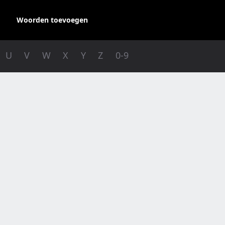
Woorden toevoegen
U
V
W
X
Y
Z
0-9