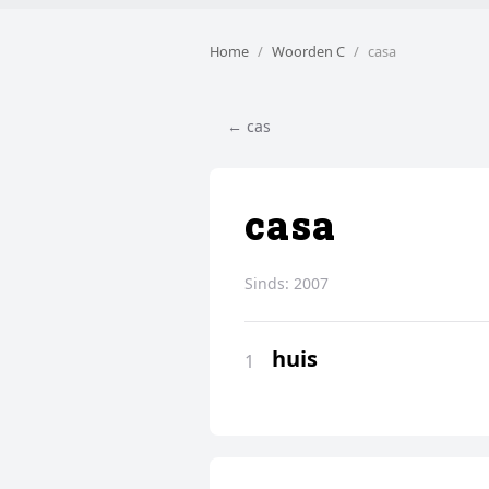
Home
Woorden C
casa
← cas
casa
Sinds:
2007
huis
1