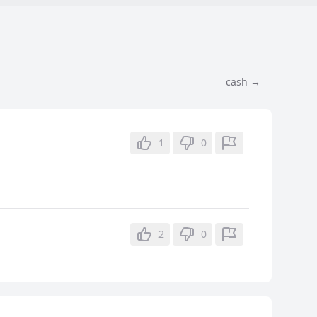
cash →
1
0
2
0