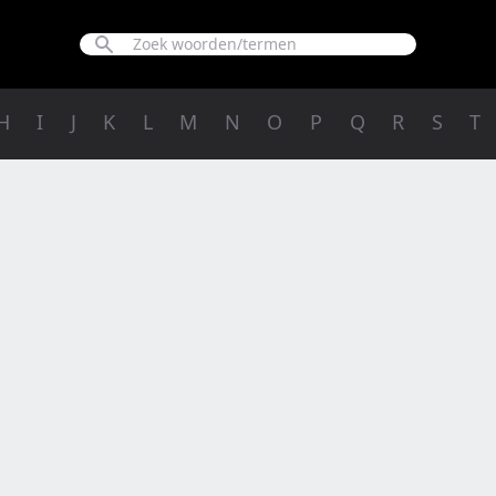
H
I
J
K
L
M
N
O
P
Q
R
S
T