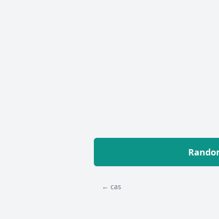
Random
← cas