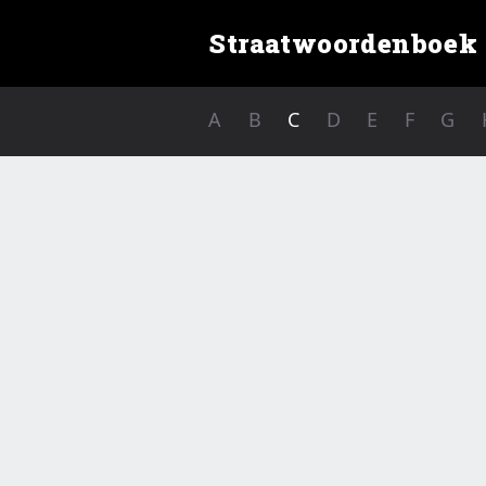
Straatwoordenboek
A
B
C
D
E
F
G