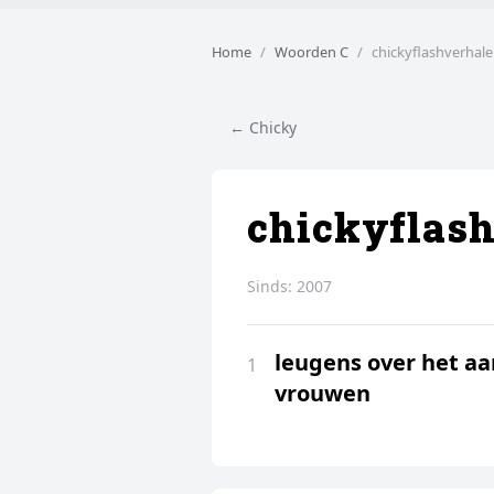
Home
Woorden C
chickyflashverhal
← Chicky
chickyflas
Sinds:
2007
leugens over het a
1
vrouwen