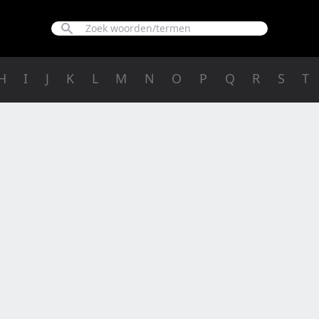
H
I
J
K
L
M
N
O
P
Q
R
S
T