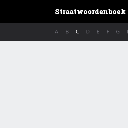
Straatwoordenboek
A
B
C
D
E
F
G