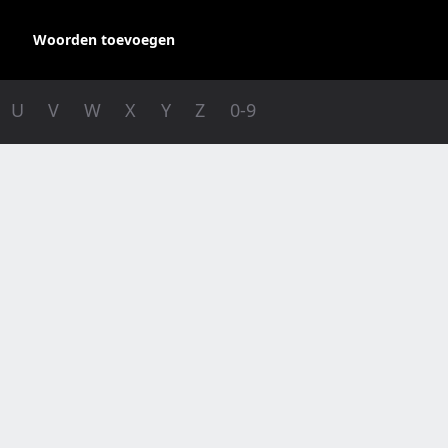
Woorden toevoegen
U
V
W
X
Y
Z
0-9