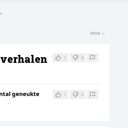
en
chico →
hverhalen
1
0
antal geneukte
1
0