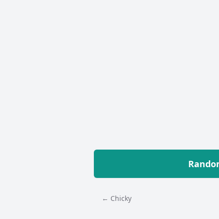
Random
← Chicky