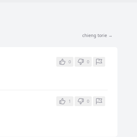
chieng torie →
0
0
1
0