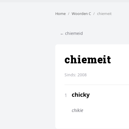
Home
Woorden C
chiemeit
← chiemeid
chiemeit
Sinds:
2008
chicky
1
chikie