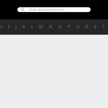
H
I
J
K
L
M
N
O
P
Q
R
S
T