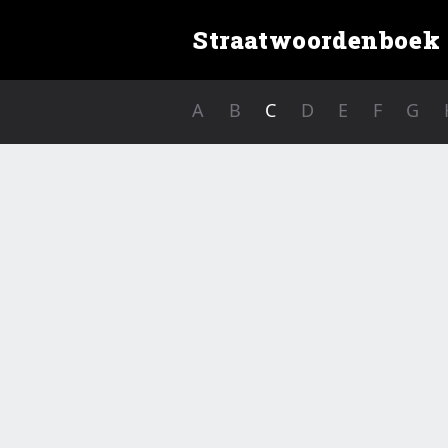
Straatwoordenboek
A
B
C
D
E
F
G