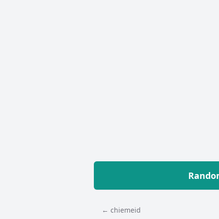
Random
← chiemeid