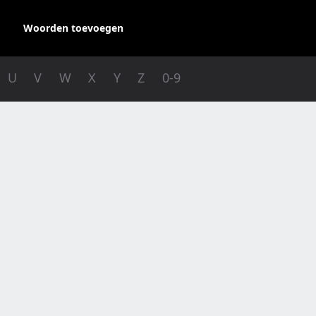
Woorden toevoegen
U
V
W
X
Y
Z
0-9