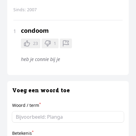
Sinds:
2007
condoom
1
23
1
heb je connie bij je
Voeg een woord toe
*
Woord / term
*
Betekenis