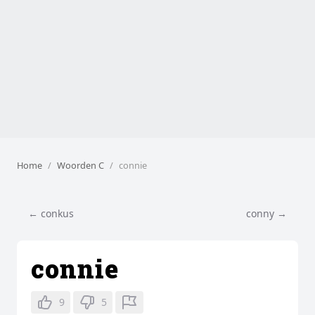
Home
Woorden C
connie
← conkus
conny →
connie
9
5