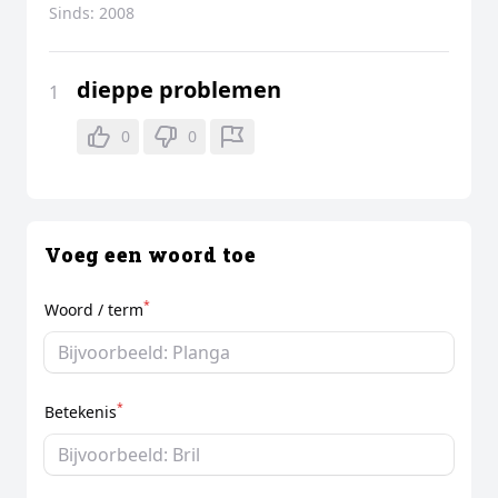
Sinds:
2008
dieppe problemen
1
0
0
Voeg een woord toe
*
Woord / term
*
Betekenis