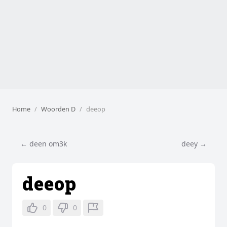
Home
Woorden D
deeop
← deen om3k
deey →
deeop
0
0