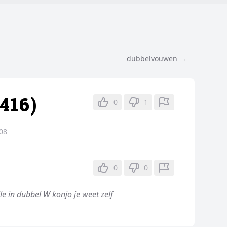
dubbelvouwen →
416)
0
1
08
0
0
e in dubbel W konjo je weet zelf