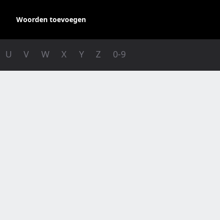
Woorden toevoegen
U
V
W
X
Y
Z
0-9