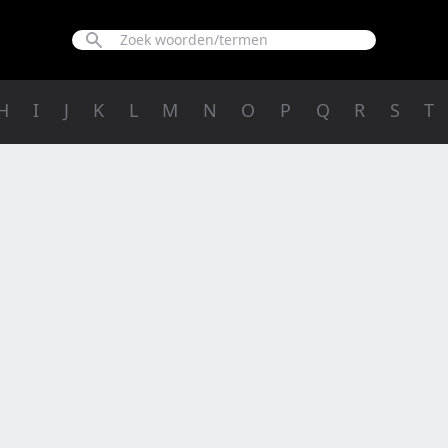
H
I
J
K
L
M
N
O
P
Q
R
S
T