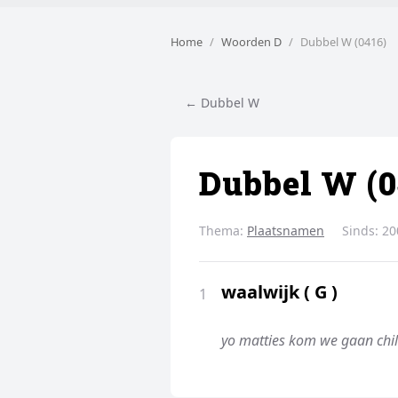
Home
Woorden D
Dubbel W (0416)
← Dubbel W
Dubbel W (0
Thema:
Plaatsnamen
Sinds:
20
waalwijk ( G )
1
yo matties kom we gaan chill