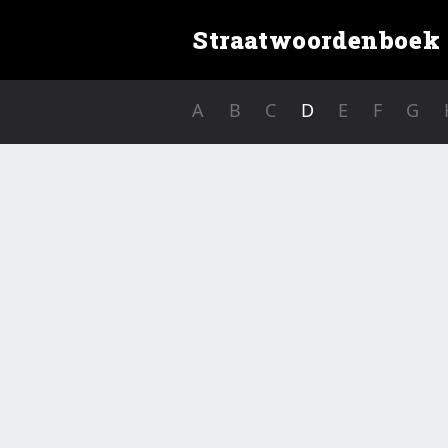
Straatwoordenboek
A
B
C
D
E
F
G