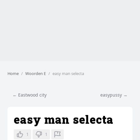
Home
Woorden E
easy man selecta
← Eastwood city
easypussy →
easy man selecta
1
1