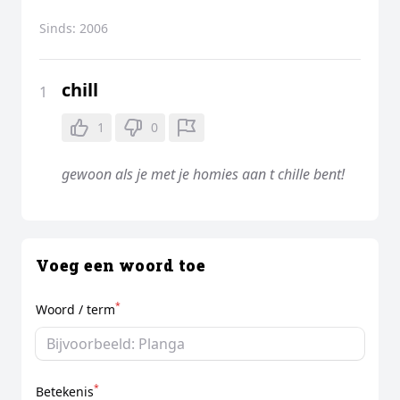
Sinds:
2006
chill
1
1
0
gewoon als je met je homies aan t chille bent!
Voeg een woord toe
*
Woord / term
*
Betekenis