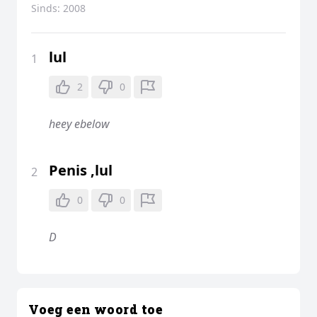
Sinds:
2008
lul
1
2
0
heey ebelow
Penis ,lul
2
0
0
D
Voeg een woord toe