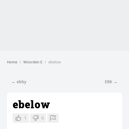
Home
Woorden E
ebelow
← ebby
EBK →
ebelow
1
0