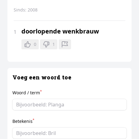
Sinds:
2008
doorlopende wenkbrauw
1
0
1
Voeg een woord toe
*
Woord / term
*
Betekenis