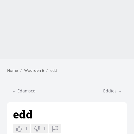
Home
Woorden E
edd
← Edamsco
Eddies →
edd
1
1