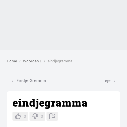
Home
Woorden E
eindjegramma
← Eindje Gremma
eje →
eindjegramma
0
0