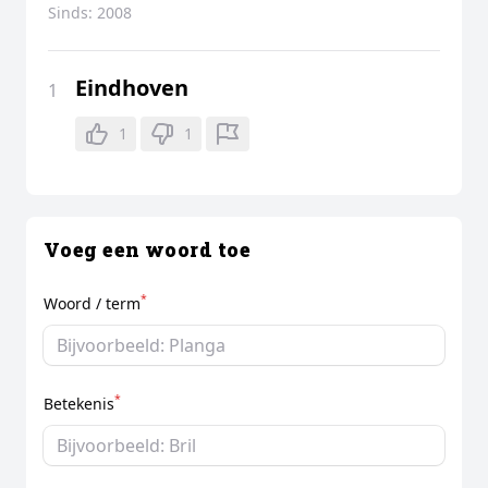
Sinds:
2008
Eindhoven
1
1
1
Voeg een woord toe
*
Woord / term
*
Betekenis