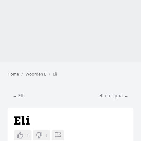
Home
Woorden E
Eli
← Elfi
ell da rippa →
Eli
1
1