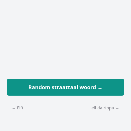
Random straattaal woord →
← Elfi
ell da rippa →