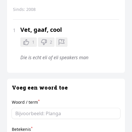
Sinds:
2008
Vet, gaaf, cool
1
1
2
Die is echt eli of eli speakers man
Voeg een woord toe
*
Woord / term
*
Betekenis