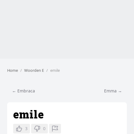
Home
Woorden E
emile
← Embraca
Emma →
emile
3
0