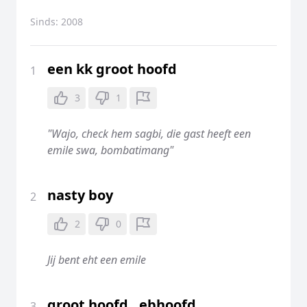
Sinds:
2008
een kk groot hoofd
1
3
1
"Wajo, check hem sagbi, die gast heeft een
emile swa, bombatimang"
nasty boy
2
2
0
Jij bent eht een emile
groot hoofd , ebhoofd
3