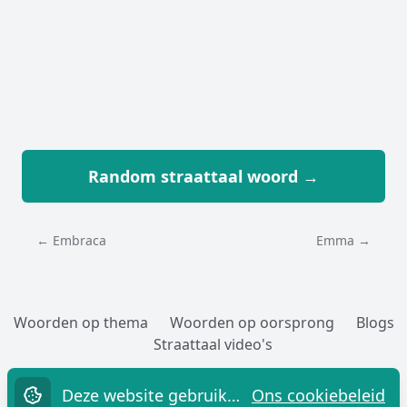
Random straattaal woord →
← Embraca
Emma →
Woorden op thema
Woorden op oorsprong
Blogs
Straattaal video's
Woorden toevoegen
Over
Cookies
Privacy
Contact
Deze website gebruikt cookies.
Ons cookiebeleid