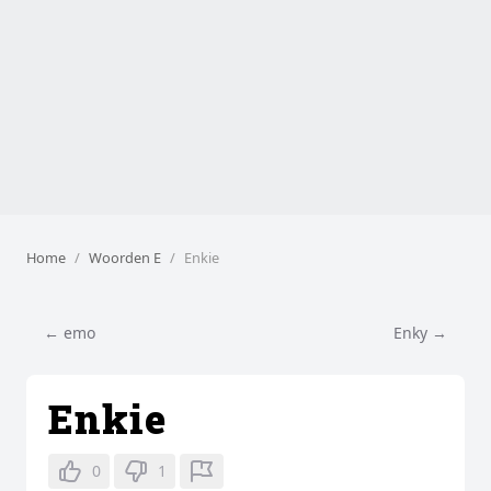
Home
Woorden E
Enkie
← emo
Enky →
Enkie
0
1