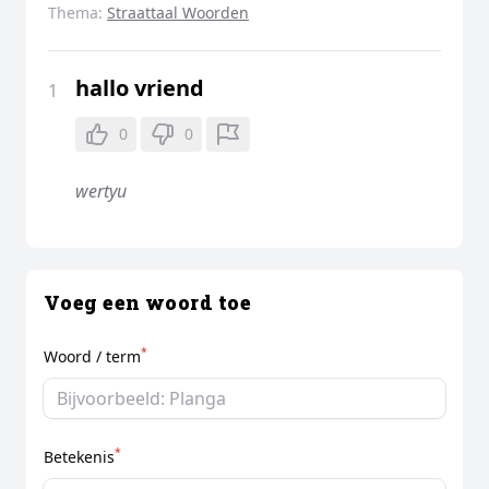
Thema:
Straattaal Woorden
hallo vriend
1
0
0
wertyu
Voeg een woord toe
*
Woord / term
*
Betekenis