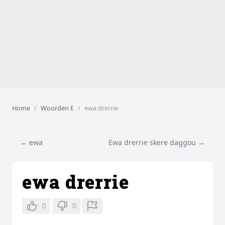
Home
Woorden E
ewa drerrie
← ewa
Ewa drerrie skere daggou →
ewa drerrie
0
0