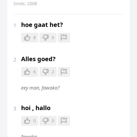
Sinds:
2008
hoe gaat het?
1
8
0
Alles goed?
2
6
2
eey man, fawaka?
hoi , hallo
3
0
0
fawaka