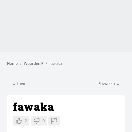
Home
Woorden F
fawaka
← favie
Fawakka →
fawaka
2
0