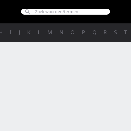
H
I
J
K
L
M
N
O
P
Q
R
S
T