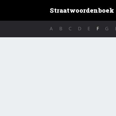
Straatwoordenboek
A
B
C
D
E
F
G