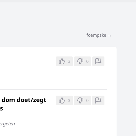
foempske →
3
0
s dom doet/zegt
3
0
s
ergeten