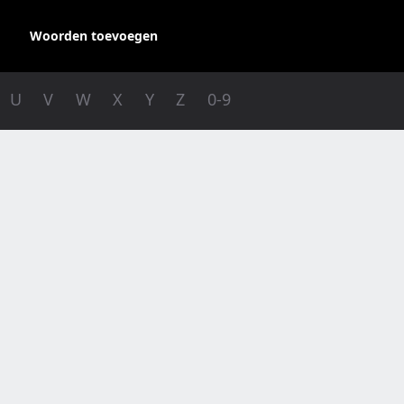
Woorden toevoegen
U
V
W
X
Y
Z
0-9