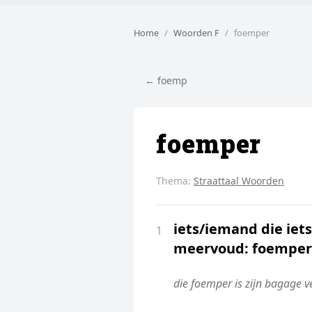
Home
Woorden F
foemper
← foemp
foemper
Thema:
Straattaal Woorden
iets/iemand die iet
1
meervoud: foemper
die foemper is zijn bagage v