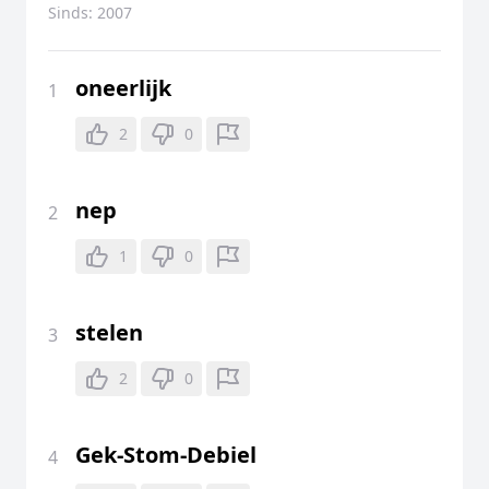
Sinds:
2007
oneerlijk
1
2
0
nep
2
1
0
stelen
3
2
0
Gek-Stom-Debiel
4