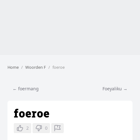
Home
Woorden F
foeroe
← foermang
Foeyaliku →
foeroe
2
0