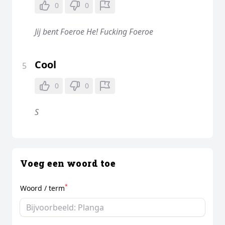
0
0
Jij bent Foeroe He! Fucking Foeroe
Cool
5
0
0
S
Voeg een woord toe
*
Woord / term