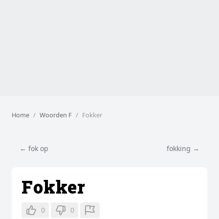
Home
Woorden F
Fokker
← fok op
fokking →
Fokker
0
0