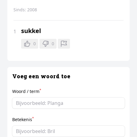
Sinds:
2008
sukkel
1
0
0
Voeg een woord toe
*
Woord / term
*
Betekenis