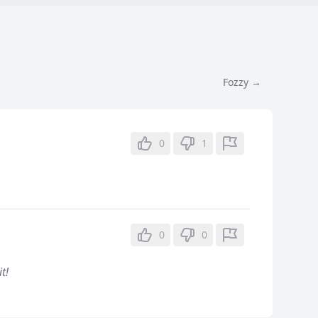
Fozzy →
0
1
0
0
t!