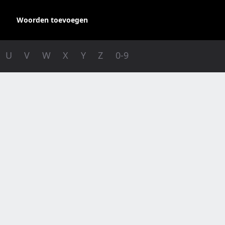
Woorden toevoegen
U
V
W
X
Y
Z
0-9