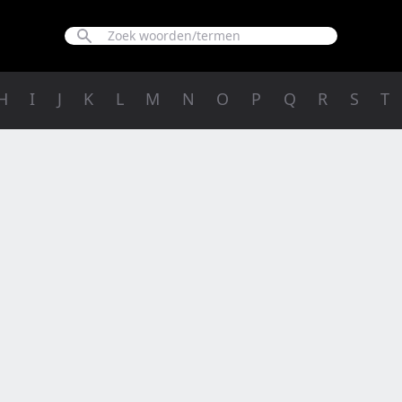
H
I
J
K
L
M
N
O
P
Q
R
S
T