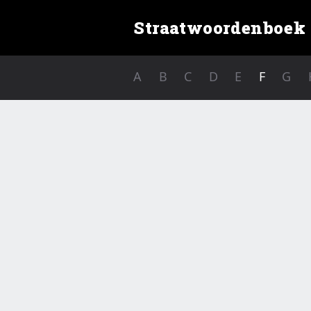
Straatwoordenboek
A
B
C
D
E
F
G