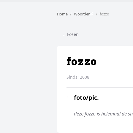
Home
Woorden F
fozzo
← Fozen
fozzo
Sinds:
2008
foto/pic.
1
deze fozzo is helemaal de shi