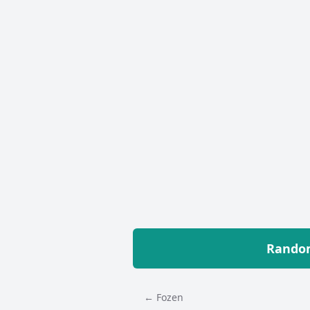
Random
← Fozen