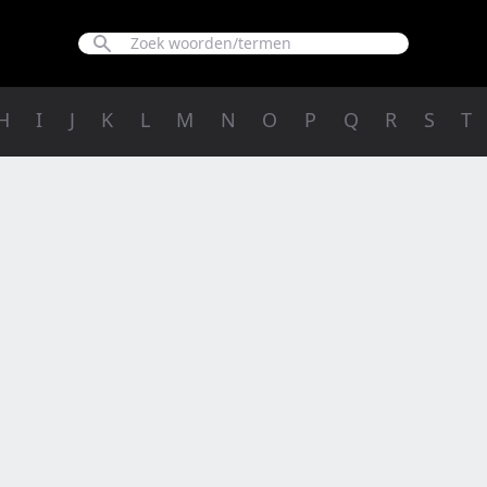
H
I
J
K
L
M
N
O
P
Q
R
S
T