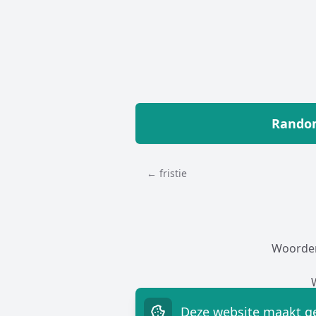
Random
← fristie
Woorde
Deze website maakt ge