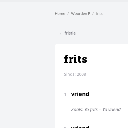
Home
Woorden F
frits
← fristie
frits
Sinds:
2008
vriend
1
Zoals: Yo frits = Yo vriend