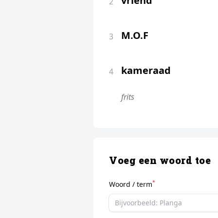
vriend
2
M.O.F
3
kameraad
4
frits
Voeg een woord toe
*
Woord / term