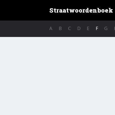
Straatwoordenboek
A
B
C
D
E
F
G