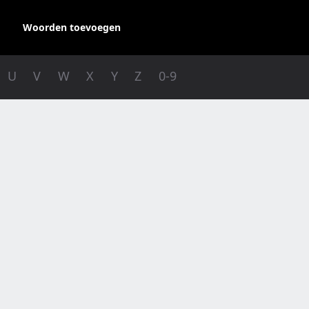
Woorden toevoegen
U
V
W
X
Y
Z
0-9