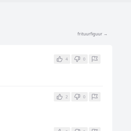
frituurfiguur →
4
0
2
0