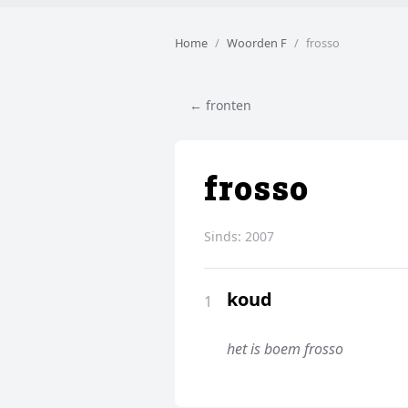
Home
Woorden F
frosso
← fronten
frosso
Sinds:
2007
koud
1
het is boem frosso