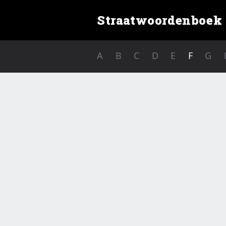
Straatwoordenboek
A
B
C
D
E
F
G