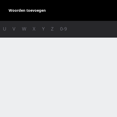
Woorden toevoegen
U
V
W
X
Y
Z
0-9