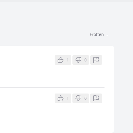
Frotten →
1
0
1
0