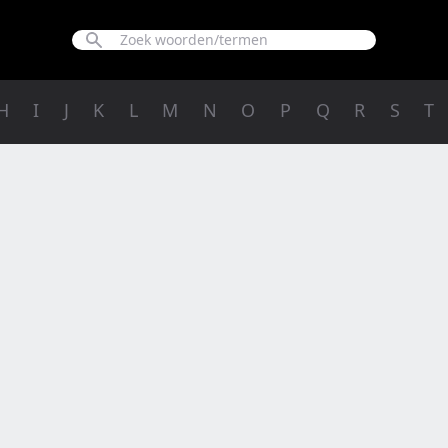
H
I
J
K
L
M
N
O
P
Q
R
S
T