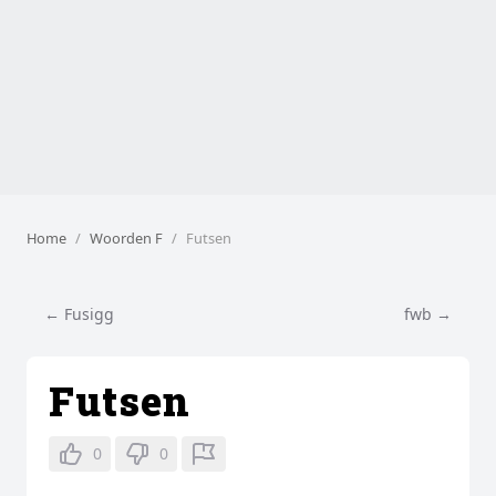
Home
Woorden F
Futsen
← Fusigg
fwb →
Futsen
0
0