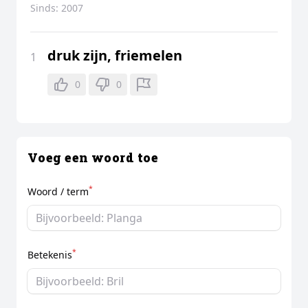
Sinds:
2007
druk zijn, friemelen
1
0
0
Voeg een woord toe
*
Woord / term
*
Betekenis