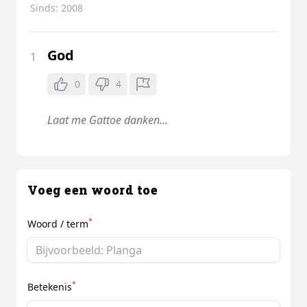
Sinds:
2008
God
1
0
4
Laat me Gattoe danken...
Voeg een woord toe
*
Woord / term
*
Betekenis