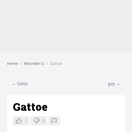
Home
Woorden G
Gattoe
← Gatto
gay →
Gattoe
1
0