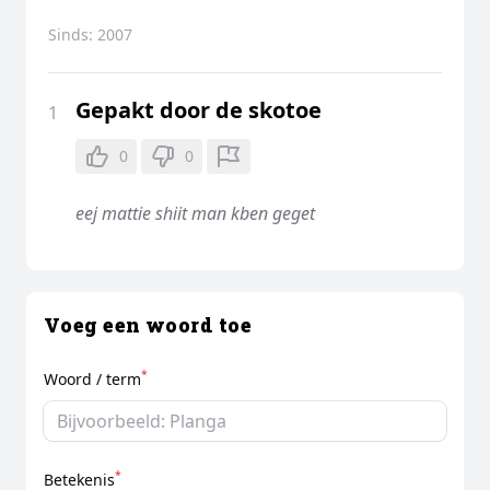
Sinds:
2007
Gepakt door de skotoe
1
0
0
eej mattie shiit man kben geget
Voeg een woord toe
*
Woord / term
*
Betekenis