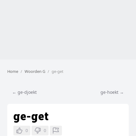
Home
Woorden G
ge-get
← ge-djoekt
ge-hoekt →
ge-get
0
0