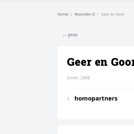
Home
Woorden G
Geer en Goor
← geep
Geer en Goo
Sinds:
2008
homopartners
1