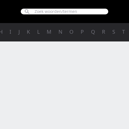
H
I
J
K
L
M
N
O
P
Q
R
S
T