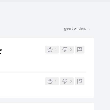
geert wilders →
r
1
0
1
0