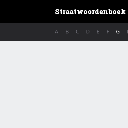
Straatwoordenboek
A
B
C
D
E
F
G