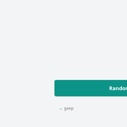
Random
← geep