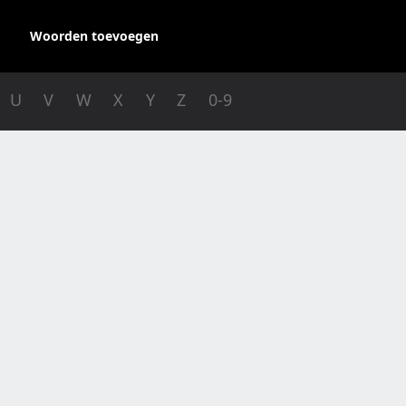
Woorden toevoegen
U
V
W
X
Y
Z
0-9