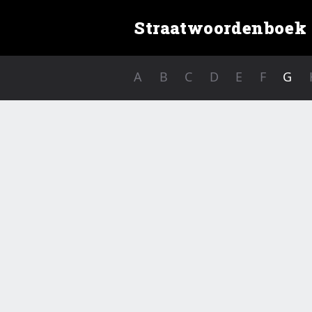
Straatwoordenboek
A
B
C
D
E
F
G