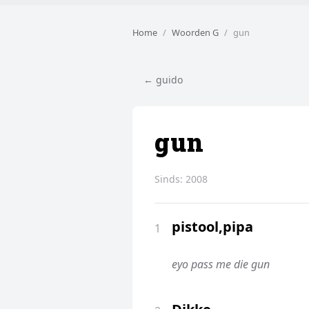
Home
Woorden G
gun
← guido
gun
Sinds:
2008
pistool,pipa
1
eyo pass me die gun