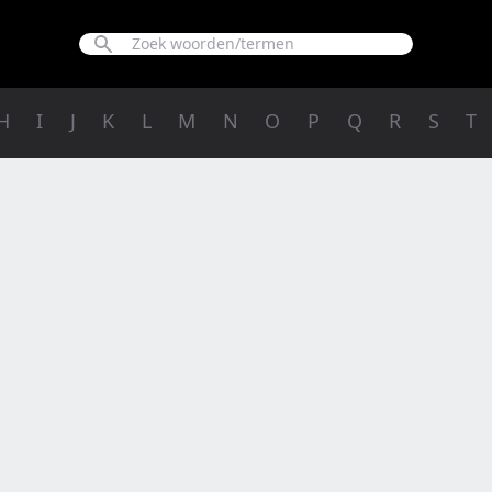
H
I
J
K
L
M
N
O
P
Q
R
S
T