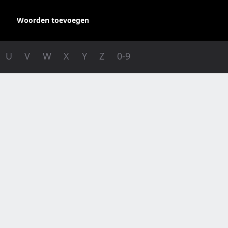
Woorden toevoegen
U
V
W
X
Y
Z
0-9