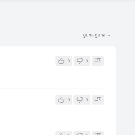
guna guna →
0
0
0
0