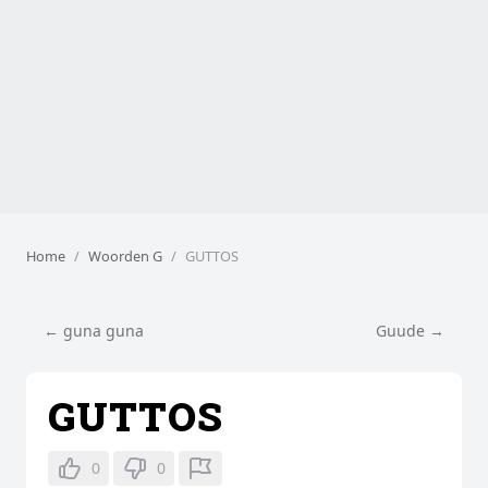
Home
Woorden G
GUTTOS
← guna guna
Guude →
GUTTOS
0
0