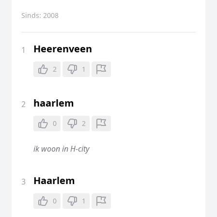
Sinds:
2008
Heerenveen
1
2
1
haarlem
2
0
2
ik woon in H-city
Haarlem
3
0
1