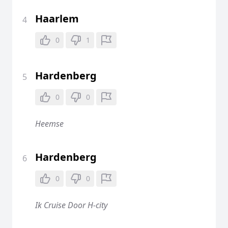
Haarlem
4
0
1
Hardenberg
5
0
0
Heemse
Hardenberg
6
0
0
Ik Cruise Door H-city