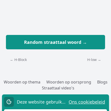
Random straattaal woord →
← H-Block
H-low →
Woorden op thema
Woorden op oorsprong
Blogs
Straattaal video's
Woorden toevoegen
Over
Cookies
Privacy
Contact
Deze website gebruikt cookies.
Ons cookiebeleid
Straatwoordenboek.nl,
sinds 2005 G!