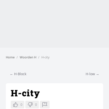
Home
Woorden H
H-city
← H-Block
H-low →
H-city
0
0