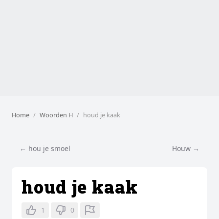
Home
Woorden H
houd je kaak
← hou je smoel
Houw →
houd je kaak
1
0