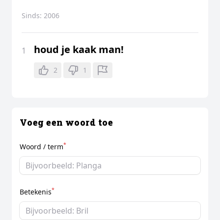
Sinds:
2006
houd je kaak man!
1
2
1
Voeg een woord toe
*
Woord / term
*
Betekenis