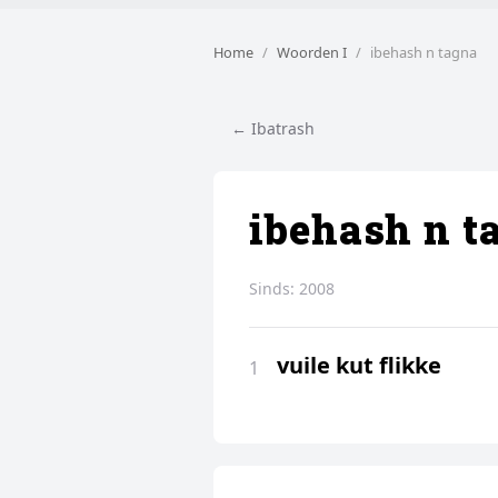
Home
Woorden I
ibehash n tagna
← Ibatrash
ibehash n t
Sinds:
2008
vuile kut flikke
1