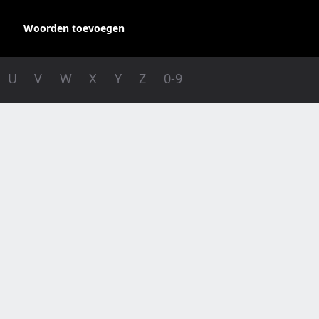
Woorden toevoegen
U
V
W
X
Y
Z
0-9