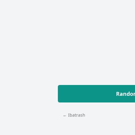
Random
← Ibatrash