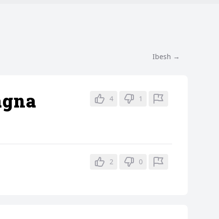
Ibesh →
agna
4
1
2
0