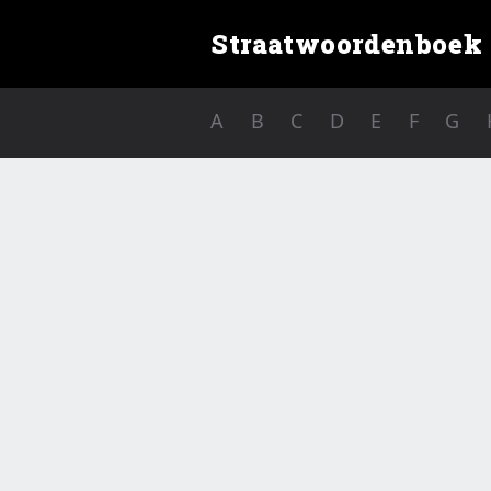
Straatwoordenboek
A
B
C
D
E
F
G