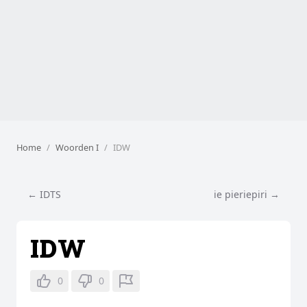
Home
Woorden I
IDW
← IDTS
ie pieriepiri →
IDW
0
0