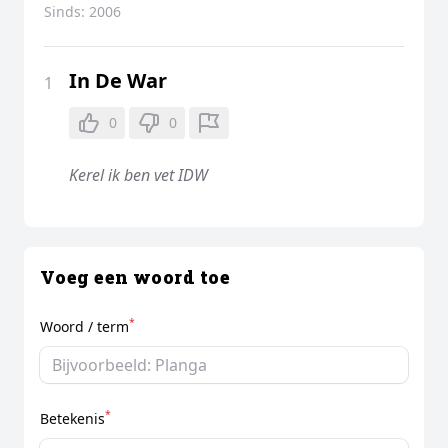
Sinds:
2006
In De War
1
0
0
Kerel ik ben vet IDW
Voeg een woord toe
*
Woord / term
*
Betekenis