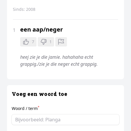
Sinds:
2008
een aap/neger
1
7
1
heej zie je die jamie. hahahaha echt
grappig./zie je die neger echt grappig.
Voeg een woord toe
*
Woord / term