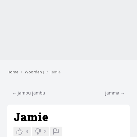
Home
Woorden J
Jamie
← jambu jambu
jamma →
Jamie
3
2