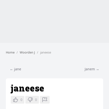
Home
Woorden J
janeese
← jane
Janem →
janeese
0
0