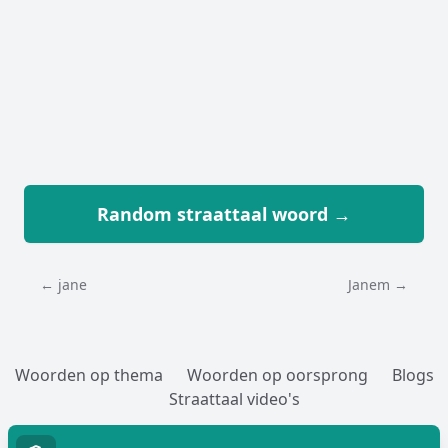
Random straattaal woord →
← jane
Janem →
Woorden op thema
Woorden op oorsprong
Blogs
Straattaal video's
Woorden toevoegen
Over
Cookies
Privacy
Contact