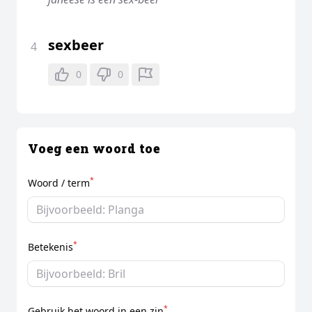
sexbeer
4
0
0
Voeg een woord toe
*
Woord / term
*
Betekenis
*
Gebruik het woord in een zin