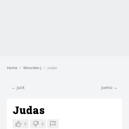
Home
Woorden J
Judas
← juck
Jueno →
Judas
0
0