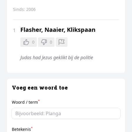
Sinds:
2006
Flasher, Naaier, Klikspaan
1
0
0
Judas had Jezus geklikt bij de politie
Voeg een woord toe
*
Woord / term
*
Betekenis